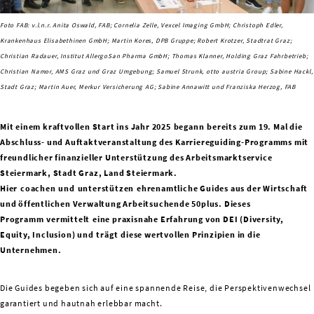
Foto FAB: v.l.n.r. Anita Oswald, FAB; Cornelia Zelle, Vexcel Imaging GmbH; Christoph Edler,
Krankenhaus Elisabethinen GmbH; Martin Kores, DPB Gruppe; Robert Krotzer, Stadtrat Graz;
Christian Radauer, Institut AllergoSan Pharma GmbH; Thomas Klanner, Holding Graz Fahrbetrieb;
Christian Namor, AMS Graz und Graz Umgebung; Samuel Strunk, otto austria Group; Sabine Hackl,
Stadt Graz; Martin Auer, Merkur Versicherung AG; Sabine Annawitt und Franziska Herzog, FAB
Mit einem kraftvollen Start ins Jahr 2025 begann bereits zum 19. Mal die
Abschluss- und Auftaktveranstaltung des Karriereguiding-Programms mit
freundlicher finanzieller Unterstützung des Arbeitsmarktservice
Steiermark, Stadt Graz, Land Steiermark.
Hier coachen und unterstützen ehrenamtliche Guides aus der Wirtschaft
und öffentlichen Verwaltung Arbeitsuchende 50plus. Dieses
Programm vermittelt eine praxisnahe Erfahrung von DEI (Diversity,
Equity, Inclusion) und trägt diese wertvollen Prinzipien in die
Unternehmen.
Die Guides begeben sich auf eine spannende Reise, die Perspektivenwechsel
garantiert und hautnah erlebbar macht.