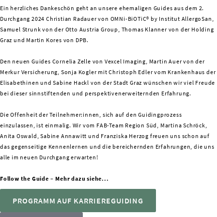
Ein herzliches Dankeschön geht an unsere ehemaligen Guides aus dem 2.
Durchgang 2024 Christian Radauer von OMNi-BiOTiC® by Institut AllergoSan,
Samuel Strunk von der Otto Austria Group, Thomas Klanner von der Holding
Graz und Martin Kores von DPB.
Den neuen Guides Cornelia Zelle von Vexcel Imaging, Martin Auer von der
Merkur Versicherung, Sonja Kogler mit Christoph Edler vom Krankenhaus der
Elisabethinen und Sabine Hackl von der Stadt Graz wünschen wir viel Freude
bei dieser sinnstiftenden und perspektivenerweiternden Erfahrung.
Die Offenheit der Teilnehmer:innen, sich auf den Guidingprozess
einzulassen, ist einmalig. Wir vom FAB-Team Region Süd, Martina Schröck,
Anita Oswald, Sabine Annawitt und Franziska Herzog freuen uns schon auf
das gegenseitige Kennenlernen und die bereichernden Erfahrungen, die uns
alle im neuen Durchgang erwarten!
Follow the Guide – Mehr dazu siehe...
PROGRAMM AUF KARRIEREGUIDING