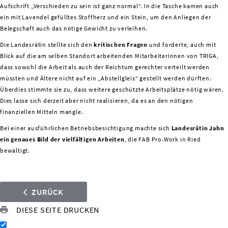
Aufschrift „Verschieden zu sein ist ganz normal“. In die Tasche kamen auch
ein mit Lavendel gefülltes Stoffherz und ein Stein, um den Anliegen der
Belegschaft auch das nötige Gewicht zu verleihen.
Die Landesrätin stellte sich den
kritischen Fragen
und forderte, auch mit
Blick auf die am selben Standort arbeitenden MitarbeiterInnen von TRIGA,
dass sowohl die Arbeit als auch der Reichtum gerechter verteilt werden
müssten und Ältere nicht auf ein „Abstellgleis“ gestellt werden dürften.
Überdies stimmte sie zu, dass weitere geschützte Arbeitsplätze nötig wären.
Dies lasse sich derzeit aber nicht realisieren, da es an den nötigen
finanziellen Mitteln mangle.
Bei einer ausführlichen Betriebsbesichtigung machte sich
Landesrätin Jahn
ein genaues Bild der vielfältigen Arbeiten
, die FAB Pro.Work in Ried
bewältigt.
ZURÜCK
DIESE SEITE DRUCKEN