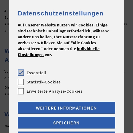
4. Sportliche Aktivitäten
Datenschutzeinstellungen
Sport und Bewegung haben einen hohen Stellenwert bei
AusbildungsFit und werden in unterschiedlichen Anforderungsniveaus
Auf unserer Website nutzen wir Cookies. Einige
angeboten.
sind technisch unbedingt erforderlich, während
andere uns helfen, Ihre Nutzererfahrung zu
verbessern. Klicken Sie auf "Alle Cookies
akzeptieren" oder nehmen Sie
individuelle
WIE KOMMST DU ZU
Einstellungen
vor.
AUSBILDUNGSFIT?
Voraussetzung für die Teilnahme an der Maßnahme AusbildungsFit ist
Essentiell
ein absolviertes Jugendcoaching und die Meldung beim AMS.
Statistik-Cookies
Die Kontaktdaten der Berater:innen für Jugendcoaching- und
Erweiterte Analyse-Cookies
AusbildungsFit findest du auf
www.neba.at/ausbildungsfit
.
WEITERE INFORMATIONEN
WAS KOMMT DANACH?
SPEICHERN
Nach AusbildungFit kannst du