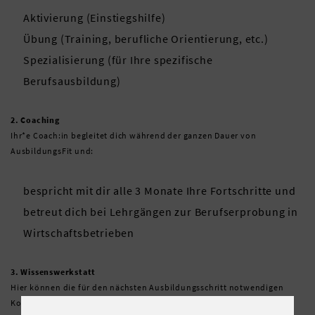
Aktivierung (Einstiegshilfe)
Übung (Training, berufliche Orientierung, etc.)
Spezialisierung (für Ihre spezifische
Berufsausbildung)
2. Coaching
Ihr*e Coach:in begleitet dich während der ganzen Dauer von
AusbildungsFit und:
bespricht mit dir alle 3 Monate Ihre Fortschritte und
betreut dich bei Lehrgängen zur Berufserprobung in
Wirtschaftsbetrieben
3. Wissenswerkstatt
Hier können die für den nächsten Ausbildungsschritt notwendigen
Kompetenzen optimal trainiert werden.