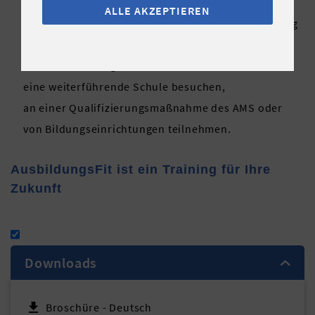
ALLE AKZEPTIEREN
eine Lehre - auch eine verlängerte Berufsausbildung
- in einem Betrieb oder in Überbetrieblicher
Berufsausbildung machen
eine weiterführende Schule besuchen,
an einer Qualifizierungsmaßnahme des AMS oder
von Bildungseinrichtungen teilnehmen.
AusbildungsFit ist ein Training für Ihre
Zukunft
Downloads
Broschüre - Deutsch