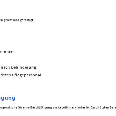
n geübt und gefestigt.
r:innen
e nach Behinderung
ldetes Pflegepersonal
tigung
Jugendliche für eine Beschäftigung am Arbeitsmarkt oder im Geschützten Bere