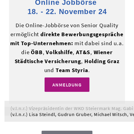
Online Jobbörse
18. - 22. November 24
Die Online-Jobbörse von Senior Quality
ermöglicht
direkte Bewerbungsgespräche
mit Top-Unternehmen:
mit dabei sind u.a.
die
ÖBB
,
Volkshilfe
,
AT&S
,
Wiener
Städtische Versicherung
,
Holding Graz
und
Team Styria
.
ANMELDUNG
(v.l.n.r.) Vizepräsidentin der WKO Steiermark Mag. Ga
(v.l.n.r.) Lisa Steindl, Gudrun Gruber, Michael Witsch