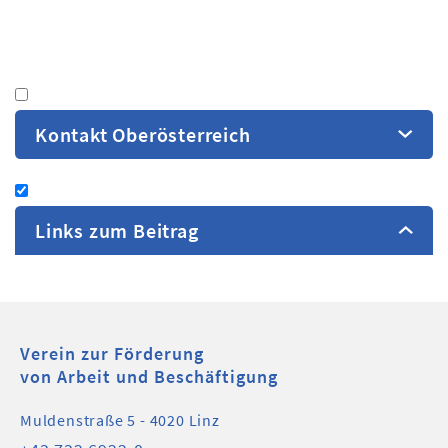
Kontakt Oberösterreich
Links zum Beitrag
Presseaussendung: Eröffnung FAB
AIB...
Pressefoto: Eröffnung FAB AIB
Verein zur Förderung
von Arbeit und Beschäftigung
Miche...
Muldenstraße 5 - 4020 Linz