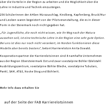
über die Vorteile in der Region zu arbeiten und die Möglichkeit über die
Lehre in Industrie und Technik einzusteigen.
256 SchülerInnen der AHSen Mürzzuschlag, Kindberg, Kapfenberg, Bruck/Mur
und Leoben waren begeistert von der Pilotveranstaltung, die es in dieser
Form in der Steiermark noch nicht gegeben hat.
„Für Jugendliche, die noch nicht wissen, wie ihr Weg nach der Matura
aussehen soll, ist eine technische Lehre in der Region eine sehr gute Option.
Bei uns ist dies nur noch nicht verankert, im Norden funktionieren diese
Modelle aber bereits bestens“,
betont Karrierelotsin Anita Oswald.
Kooperationspartner der Karrierelotsinnen sind 8 namhafte Unternehmen
aus der Region Obersteiermark Ost und zwar voestalpine Böhler Edelstahl
Ausbildungszentrum, voestalpine Böhler Bleche, voestalpine Tubulars,
Pankl, SAM, AT&S, Noske Skog und Böhlerit.
Mehr Info dazu erhalten Sie
auf der Seite der FAB Karrierelotsinnen