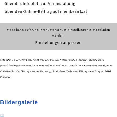
über das Infoblatt zur Veranstaltung
über den Online-Beitrag auf meinbezirk.at
Video kann aufgrund Ihrer Datenschutz-Einstellungen nicht geladen
werden.
Einstellungen anpassen
Foto (Denise Ganster/Gmd. Kindberg) v.l.: Dir. Juri Höfler (BORG Kindberg), Monika Bäck
(Berufsfindungsbegleitung), Susanne Dellanoi und Anita Oswald (FAB Karrierelotsinnen), Bgm.
Christian Sander (Stadtgemeinde Kindberg), Prof. Peter Tarkusch (Bildungsbeauftragter BORG
Kindberg)
Bildergalerie