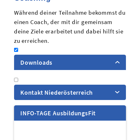
Während deiner Teilnahme bekommst du
einen Coach, der mit dir gemeinsam
deine Ziele erarbeitet und dabei hilft sie
zu erreichen.
Downloads
Broschüre - Deutsch in
leichter Sprache
Kontakt Niederösterreich
Folder - Deutsch
Folder - Englisch
INFO-TAGE AusbildungsFit
Folder - BKS
Folder - Polnisch
Folder - Rumänisch