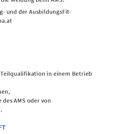
- und der AusbildungsFit-
a.at
Teilqualifikation in einem Betrieb
hen,
e des AMS oder von
.
FT