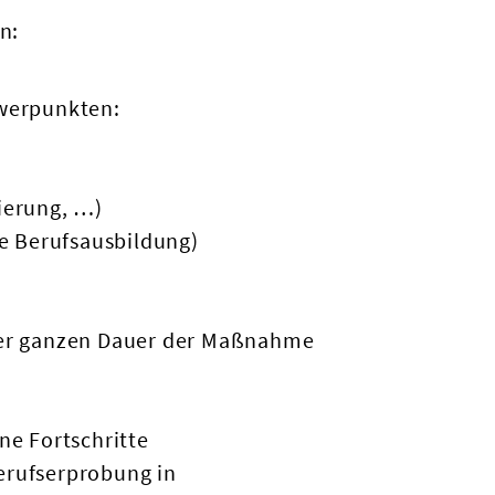
n:
hwerpunkten:
tierung, …)
he Berufsausbildung)
der ganzen Dauer der Maßnahme
ne Fortschritte
erufserprobung in