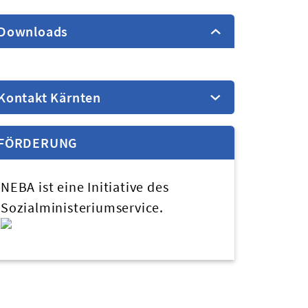
Downloads
Folder - Deutsch
Folder - Englisch
Kontakt Kärnten
Folder - BKS
Folder - Polnisch
FÖRDERUNG
Folder - Rumänisch
Folder - Russisch
NEBA ist eine Initiative des
Folder - Slowenisch
Sozialministeriumservice.
Folder - Türkisch
Folder - Türkisch