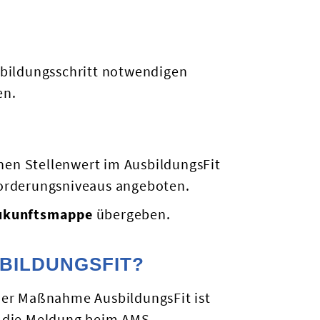
sbildungsschritt notwendigen
en.
en Stellenwert im AusbildungsFit
forderungsniveaus angeboten.
Zukunftsmappe
übergeben.
BILDUNGSFIT?
der Maßnahme AusbildungsFit ist
d die Meldung beim AMS.