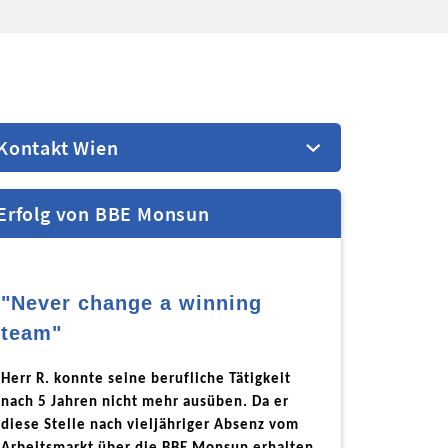
Kontakt Wien
Erfolg von BBE Monsun
FAB Monsun Bewerbung-Job-
Vermittlung, Arbeitsplatzsupport
Straße:
Buchengasse 11-15, 4. OG
Ort:
1100 Wien
"Never change a winning
Telefon:
+43 1 6881368 - 0
team"
E-Mail:
monsun@fab.at
Herr R. konnte seine berufliche Tätigkeit
Projektleitung:
Alexander Meyer-Herbst
nach 5 Jahren nicht mehr ausüben. Da er
diese Stelle nach vieljähriger Absenz vom
AUF KARTE ANZEIGEN