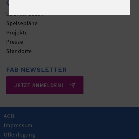
QUICKLINKS
Leichter Lesen
Speisepläne
Projekte
Presse
Standorte
FAB NEWSLETTER
JETZT ANMELDEN!
AGB
Impressum
Offenlegung