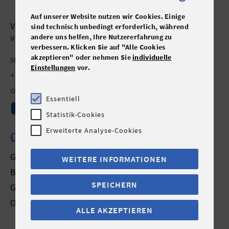
Auf unserer Website nutzen wir Cookies. Einige
Verein zur Förderung
sind technisch unbedingt erforderlich, während
von Arbeit und Beschäftigung
andere uns helfen, Ihre Nutzererfahrung zu
verbessern. Klicken Sie auf "Alle Cookies
akzeptieren" oder nehmen Sie
individuelle
Muldenstraße 5 - 4020 Linz
Einstellungen
vor.
+43 732 6922-0
office@fab.at
Essentiell
Statistik-Cookies
Erweiterte Analyse-Cookies
ÜBER UNS
Geschäftsführung
WEITERE INFORMATIONEN
Betriebe/Projekte
SPEICHERN
Geschichte
Online Anfrage
ALLE AKZEPTIEREN